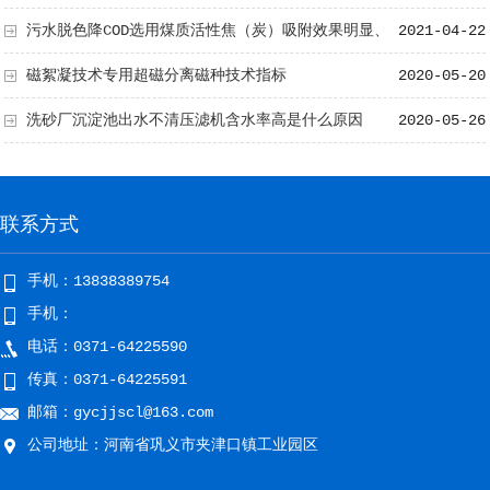
污水脱色降COD选用煤质活性焦（炭）吸附效果明显、
2021-04-22
再生次数、多成本低
磁絮凝技术专用超磁分离磁种技术指标
2020-05-20
洗砂厂沉淀池出水不清压滤机含水率高是什么原因
2020-05-26
联系方式
手机：13838389754
手机：
电话：0371-64225590
传真：0371-64225591
邮箱：gycjjscl@163.com
公司地址：河南省巩义市夹津口镇工业园区