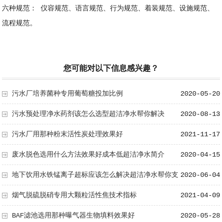
六种规范： 仪容规范、语言规范、行为规范、着装规范、设施规范、
流程规范。
您可能对以下信息感兴趣？
污水厂培养菌种专用葡萄糖投加比例
2020-05-20
污水预处理净水药剂该怎么选型超洁净水帮你解决
2020-08-13
污水厂用那种粉末活性炭处理效果好
2021-11-17
废水脱色选用什么方法效果好成本低超洁净水简介
2020-04-15
地下饮用水铁锰离子超标应该怎么解决超洁净水帮你支
2020-06-04
招
烟气脱硫脱硝专用大颗粒活性焦技术指标
2021-04-09
BAF滤池选用那种曝气器生物填料效果好
2020-05-28