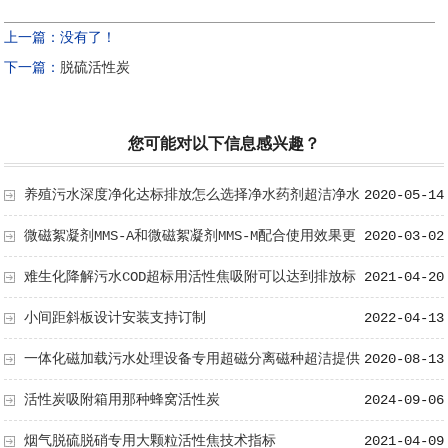
上一篇：没有了！
下一篇：
脱硫活性炭
您可能对以下信息感兴趣？
养殖污水深度净化达标排放怎么选择净水药剂超洁净水
2020-05-14
帮你选型
微磁絮凝剂MMS-A和微磁絮凝剂MMS-M配合使用效果更
2020-03-02
好
难生化降解污水COD超标用活性焦吸附可以达到排放标
2021-04-20
准
小间距斜板设计安装支持订制
2022-04-13
一体化磁加载污水处理设备专用超磁分离磁种超洁提供
2020-08-13
活性炭吸附箱用那种蜂窝活性炭
2024-09-06
烟气脱硫脱硝专用大颗粒活性焦技术指标
2021-04-09