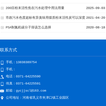
200目粉末活性焦在污水处理中用法用量
2025-09-03
市政污水色度超标有异臭味用煤质粉末活性炭可以深度
2021-04-20
净化
PSA制氮机碳分子筛该怎么选择
2020-08-18
联系方式
手机：13838389754
手机：
电话：0371-64225590
传真：0371-64225591
邮箱：gycjjscl@163.com
公司地址：河南省巩义市夹津口镇工业园区