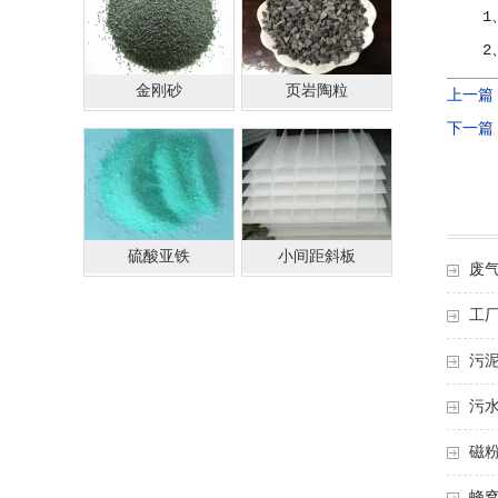
1、在
2、精
金刚砂
页岩陶粒
上一篇
下一篇
硫酸亚铁
小间距斜板
废
工
污
污
磁