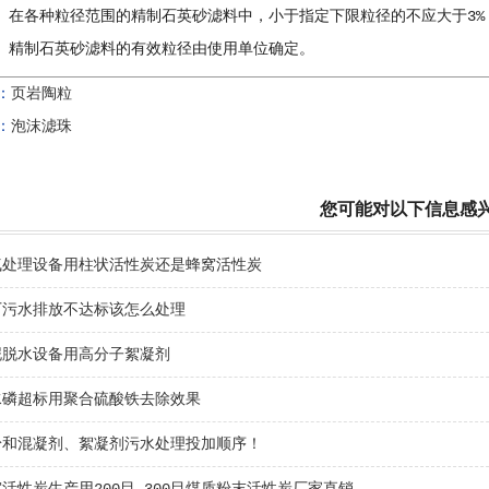
各种粒径范围的精制石英砂滤料中，小于指定下限粒径的不应大于3%，
制石英砂滤料的有效粒径由使用单位确定。
：
页岩陶粒
：
泡沫滤珠
您可能对以下信息感
气处理设备用柱状活性炭还是蜂窝活性炭
厂污水排放不达标该怎么处理
泥脱水设备用高分子絮凝剂
水磷超标用聚合硫酸铁去除效果
粉和混凝剂、絮凝剂污水处理投加顺序！