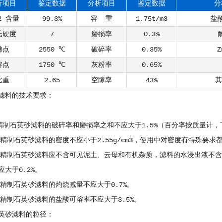
析项目
鉴定数据
分析项目
鉴定数据
分
2 含量
99.3%
容 重
1.75t/m3
盐
氏硬度
7
磨损率
0.3%
沸点
2550 ℃
破碎率
0.35%
溶点
1750 ℃
灰粉率
0.65%
比重
2.65
空隙率
43%
其
滤料的技术要求：
制石英砂滤料的破碎率和磨损率之和不应大于1.5%（百分率按质量计，
制石英砂滤料的密度不应小于2.55g/cm3，使用中对密度有特殊要求
制石英砂滤料应不含可见泥土、云母和有机杂质，滤料的水浸出液不含有毒
应大于0.2%。
制石英砂滤料的灼烧减量不应大于0.7%。
制石英砂滤料的盐酸可溶率不应大于3.5%。
英砂滤料的粒径：