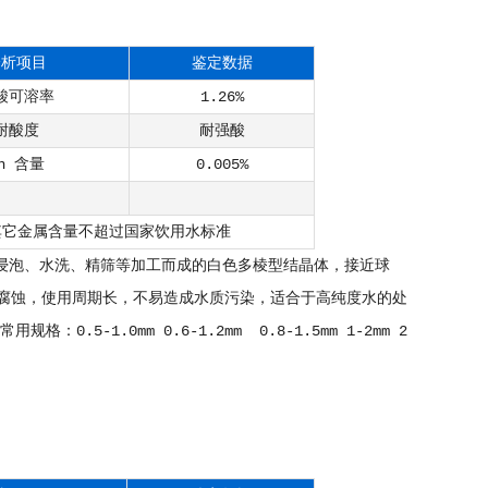
分析项目
鉴定数据
酸可溶率
1.26%
耐酸度
耐强酸
n 含量
0.005%
其它金属含量不超过国家饮用水标准
酸浸泡、水洗、精筛等加工而成的白色多棱型结晶体，接近球
腐蚀，使用周期长，不易造成水质污染，适合于高纯度水的处
5-1.0mm 0.6-1.2mm 0.8-1.5mm 1-2mm 2