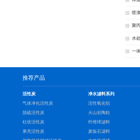
蜂窝
喷
聚
水
一
推荐产品
活性炭
净水滤料系列
气体净化活性炭
活性氧化铝
脱硫活性炭
火山岩陶粒
柱状活性炭
纤维球滤料
果壳活性炭
麦饭石滤料