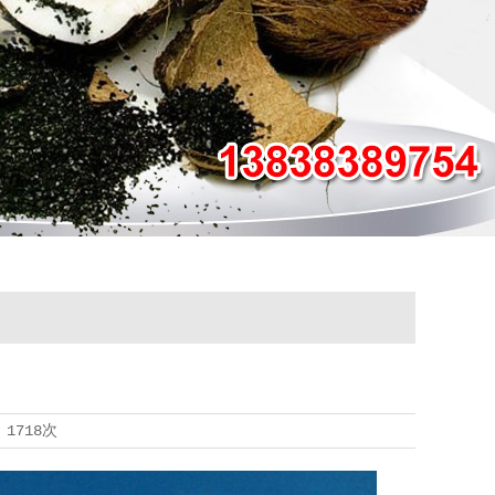
览
1718次