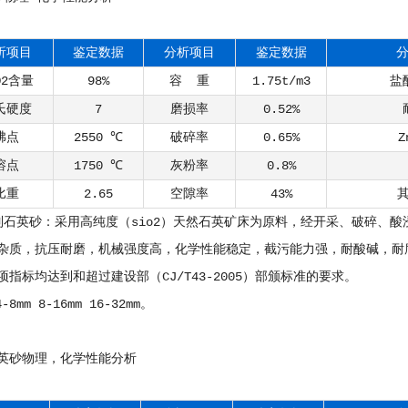
析项目
鉴定数据
分析项目
鉴定数据
O2含量
98%
容 重
1.75t/m3
盐
氏硬度
7
磨损率
0.52%
沸点
2550 ℃
破碎率
0.65%
Z
溶点
1750 ℃
灰粉率
0.8%
比重
2.65
空隙率
43%
制石英砂：采用高纯度（sio2）天然石英矿床为原料，经开采、破碎、
杂质，抗压耐磨，机械强度高，化学性能稳定，截污能力强，耐酸碱，耐
指标均达到和超过建设部（CJ/T43-2005）部颁标准的要求。 常用规格：0.
4-8mm 8-16mm 16-32mm。
英砂物理，化学性能分析