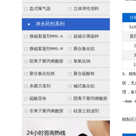
盘式曝气器
立体弹性填料
分
净水药剂系列
Si
微磁絮凝剂MMS-A
超磁分离磁种
莫
微磁絮凝剂MMS-M
聚合氯化铝
阳离子聚丙烯酰胺
氢氧化钠
聚合氯化铝铁
聚合硫酸铁
3、精
状，无
杀菌灭藻剂
碱式氯化铝
理，各项
硫酸亚铁
阴离子聚丙烯酰胺
-4mm 
非离子聚丙烯酰胺
硅藻土助滤剂
精制石