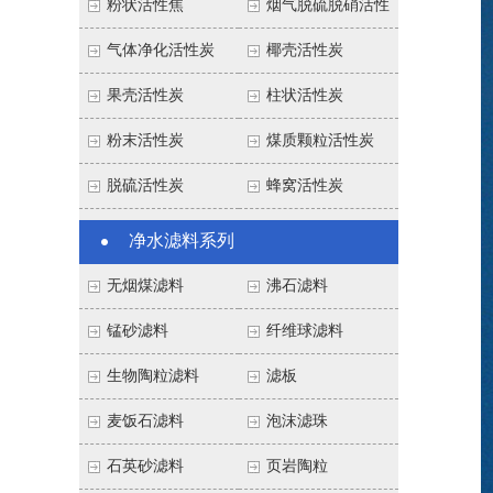
粉状活性焦
烟气脱硫脱硝活性
焦
气体净化活性炭
椰壳活性炭
果壳活性炭
柱状活性炭
粉末活性炭
煤质颗粒活性炭
脱硫活性炭
蜂窝活性炭
净水滤料系列
无烟煤滤料
沸石滤料
锰砂滤料
纤维球滤料
生物陶粒滤料
滤板
麦饭石滤料
泡沫滤珠
石英砂滤料
页岩陶粒