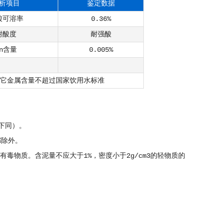
析项目
鉴定数据
酸可溶率
0.36%
耐酸度
耐强酸
Zn含量
0.005%
它金属含量不超过国家饮用水标准
下同）。
都除外。
物质。含泥量不应大于1%，密度小于2g/cm3的轻物质的