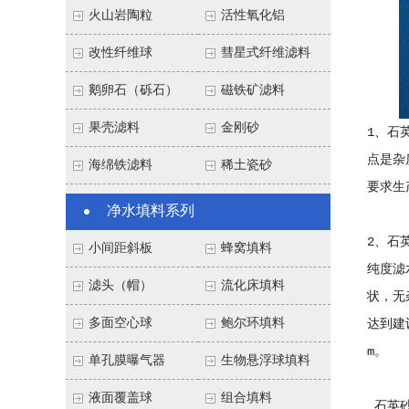
火山岩陶粒
活性氧化铝
改性纤维球
彗星式纤维滤料
鹅卵石（砾石）
磁铁矿滤料
果壳滤料
金刚砂
1、石
点是杂
海绵铁滤料
稀土瓷砂
要求生
净水填料系列
2、石
小间距斜板
蜂窝填料
纯度滤
滤头（帽）
流化床填料
状，无
多面空心球
鲍尔环填料
达到建设
单孔膜曝气器
生物悬浮球填料
液面覆盖球
组合填料
石英砂