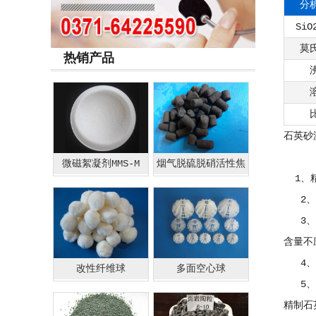
分
SiO
莫
热销产品
石英砂
微磁絮凝剂MMS-M
烟气脱硫脱硝活性焦
1、精
2、精
3、精
含量不
4、精
改性纤维球
多面空心球
5、精
精制石