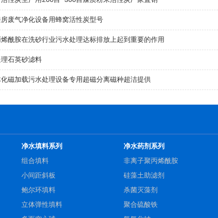
活性炭生产用200目 300目煤质粉末活性炭厂家直销
漆房废气净化设备用蜂窝活性炭型号
丙烯酰胺在洗砂行业污水处理达标排放上起到重要的作用
处理石英砂滤料
体化磁加载污水处理设备专用超磁分离磁种超洁提供
净水填料系列
净水药剂系列
组合填料
非离子聚丙烯酰胺
小间距斜板
硅藻土助滤剂
鲍尔环填料
杀菌灭藻剂
立体弹性填料
聚合硫酸铁