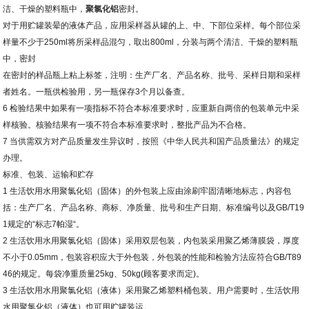
洁、干燥的塑料瓶中，
聚氯化铝
密封。
对于用贮罐装晕的液体产品，应用采样器从罐的上、中、下部位采样。每个部位采
样量不少于
250ml
将所采样品混匀，取出
800ml
，分装与两个清洁、干燥的塑料瓶
中，密封
在密封的样品瓶上粘上标签，注明：生产厂名、产品名称、批号、采样日期和采样
者姓名。一瓶供检验用，另一瓶保存
3
个月以备查。
6
检验结果中如果有一项指标不符合本标准要求时，应重新自两倍的包装单元中采
样核验。核验结果有一项不符合本标准要求时，整批产品为不合格。
7
当供需双方对产品质量发生异议时，按照《中华人民共和国产品质量法》的规定
办理。
标准、包装、运输和贮存
1
生活饮用水用聚氯化铝（固体）的外包装上应由涂刷牢固清晰地标志，内容包
括：生产厂名、产品名称、商标、净质量、批号和生产日期、标准编号以及
GB/T19
1
规定的
“
标志
7
帕湿
“
。
2
生活饮用水用聚氯化铝（固体）采用双层包装，内包装采用聚乙烯薄膜袋，厚度
不小于
0.05mm
，包装容积应大于外包装，外包装的性能和检验方法应符合
GB/T89
46
的规定。每袋净重质量
25kg
、
50kg(
顾客要求而定
)
。
3
生活饮用水用聚氯化铝（液体）采用聚乙烯塑料桶包装。用户需要时，生活饮用
水用聚氯化铝（液体）也可用贮罐装运。