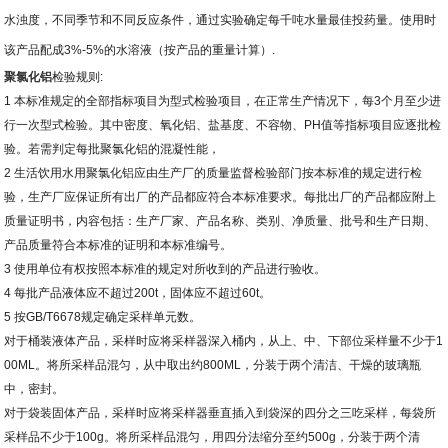
水浊度，不同季节和不同反应条件，通过实验确定每千吨水量最佳投药量。使用时
该产品配成
3%-5%
的水溶液（按产品的重量计算）
.
聚氯化铝
检验规则
:
1
本标准规定的全部指标项目为型式检验项目，在正常生产情况下，每
3
个月至少进
行一次型式检验。其中密度、氧化铝、盐基度、不容物、
PH
值等指标项目应逐批检
验。若需判定每批聚氯化铝的混凝性能，
2
生活饮用水用聚氯化铝应由生产厂的质量监督检验部门按本标准的规定进行检
验，生产厂应保证所有出厂的产品都应符合本标准要求。每批出厂的产品都应附上
质量证明书，内容包括：生产厂家、产品名称、类别、净质量、批号和生产日期、
产品质量符合本标准的证明和本标准编号。
3
使用单位有权按照本标准的规定对所收到的产品进行验收。
4
每批产品液体应不超过
200t
，固体应不超过
60t
。
5
按
GB/T6678
规定确定采样单元数。
对于桶装液体产品，采样时应将采样器深入桶内，从上、中、下部位采样量不少于
1
00ML
。将所采样品混匀，从中取出约
800ML
，分装于两个清洁、干燥的玻璃瓶
中，密封。
对于袋装固体产品，采样时应将采样器垂直插入到袋深的四分之三吃采样，每袋所
采样品不少于
100g
。将所采样品混匀，用四分法缩分至约
500g
，分装于两个清