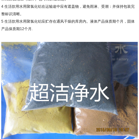
4
生活饮用水用
聚氯化铝
在运输途中应有遮盖物，避免雨淋、受潮：并保持包装完
整标识清晰。
5
生活饮用水用
聚氯化铝
应贮存在通风干燥的库房内。液体产品保质期个月，固体
产品保质期
12
个月
.