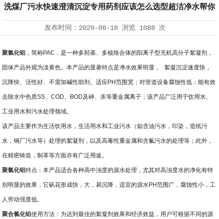
洗煤厂污水快速澄清沉淀专用药剂应该怎么选型超洁净水帮你
发布时间：
2020-08-18
浏览
1088 次
聚氯化铝
，简称
PAC
．是一种多羟基、多核络合体的阳离子型无机高分子絮凝剂，
固体产品外观为淡黄色。本产品的显著特点是净水效果明显，
絮凝沉淀速度快，
沉降快、活性好、不需加碱性助剂。适应
PH
范围宽；对管道设备腐蚀性低：能有效
去除水中色质
SS
、
COD
、
BOD
及砷、汞等重金属离子；该产品广泛用于饮用水、
工业用水和污水处理领域。
该产品主要作为生活饮用水，生活用水和工业污水（如含油污水，印染，造纸污
水，钢厂污水等）处理的絮凝剂，以及高毒性重金属和含氟污水的处理等；此外，
在精密铸造，制革等方面亦有广泛用途。
聚氯化铝
特点：本产品适合各种高中浊度的源水处理，尤其对高浊度水的净化有特
别明显的效果，它矾花形成快，大，易沉降，适宜的源水
PH
范围广，腐蚀性小，工
人劳动强度低。
聚合氯化铝
使用方法：为达到最佳的絮凝剂效果和经济效益，用户可根据不同的源