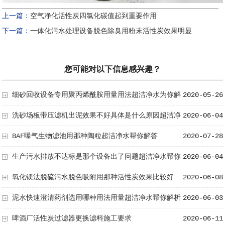
上一篇：
空气净化活性炭四氯化碳值起到重要作用
下一篇：
一体化污水处理设备脱色除臭用粉末活性炭效果明显
您可能对以下信息感兴趣？
细砂回收设备专用聚丙烯酰胺用量用法超洁净水为你解
2020-05-26
析
洗砂场板带压滤机出泥效果不好具体是什么原因超洁净
2020-06-04
水帮你解析
BAF曝气生物滤池用那种陶粒超洁净水帮你解答
2020-07-28
生产污水排放不达标是那个设备出了问题超洁净水帮你
2020-06-04
解析
氧化镁法脱硫污水脱色吸附用那种活性炭效果比较好
2020-06-08
泥水快速澄清药剂选用哪种用法用量超洁净水帮你解析
2020-06-03
啤酒厂活性炭过滤器更换滤料施工要求
2020-06-11