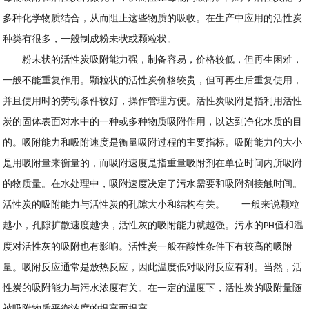
多种化学物质结合，从而阻止这些物质的吸收。在生产中应用的活性炭
种类有很多，一般制成粉未状或颗粒状。
粉未状的活性炭吸附能力强，制备容易，价格较低，但再生困难，
一般不能重复作用。颗粒状的活性炭价格较贵，但可再生后重复使用，
并且使用时的劳动条件较好，操作管理方便。活性炭吸附是指利用活性
炭的固体表面对水中的一种或多种物质吸附作用，以达到净化水质的目
的。吸附能力和吸附速度是衡量吸附过程的主要指标。吸附能力的大小
是用吸附量来衡量的，而吸附速度是指重量吸附剂在单位时间内所吸附
的物质量。在水处理中，吸附速度决定了污水需要和吸附剂接触时间。
活性炭的吸附能力与活性炭的孔隙大小和结构有关。
一般来说颗粒
越小，孔隙扩散速度越快，活性灰的吸附能力就越强。污水的
值和温
PH
度对活性灰的吸附也有影响。活性炭一般在酸性条件下有较高的吸附
量。吸附反应通常是放热反应，因此温度低对吸附反应有利。当然，活
性炭的吸附能力与污水浓度有关。在一定的温度下，活性炭的吸附量随
被吸附物质平衡浓度的提高而提高。