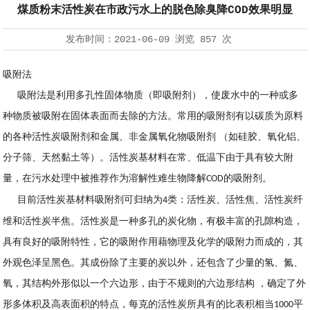
煤质粉末活性炭在市政污水上的脱色除臭降COD效果明显
发布时间：
2021-06-09
浏览
857 次
吸附法
吸附法是利用多孔性固体物质（即吸附剂），使废水中的一种或多
种物质被吸附在固体表面而去除的方法。常用的吸附剂有以碳质为原料
的各种活性炭吸附剂和金属、非金属氧化物吸附剂
（如硅胶、氧化铝、
分子筛、天然黏土等）。活性炭基材料在常、低温下由于具有较大附
量，在污水处理中被推荐作为溶解性难生物降解
的吸附剂。
COD
目前活性炭基材料吸附剂可归纳为
类：活性炭、活性焦、活性炭纤
4
维和活性炭半焦。活性炭是一种多孔的炭化物，有极丰富的孔隙构造，
具有良好的吸附特性，它的吸附作用藉物理及化学的吸附力而成的，其
外观色泽呈黑色。其成份除了主要的炭以外，还包含了少量的氢、氮、
氧，其结构外形似以一个六边形，由于不规则的六边形结构 ，确定了外
形多体积及高表面积的特点，每克的活性炭所具有的比表积相当
平
1000