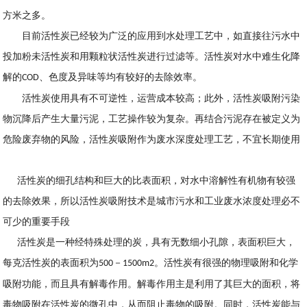
方米之多。
目前活性炭已经较为广泛的应用到水处理工艺中，如直接往污水中
投加粉未活性炭和用颗粒状活性炭进行过滤等。活性炭对水中难生化降
解的
、色度及异味等均有较好的去除效率。
COD
活性炭使用具有不可逆性，运营成本较高；此外，活性炭吸附污染
物沉降后产生大量污泥，工艺操作较为复杂。再结合污泥存在被定义为
危险废弃物的风险，活性炭吸附作为废水深度处理工艺，不宜长期使用
活性炭的细孔结构和巨大的比表面积，对水中溶解性有机物有较强
的去除效果，所以活性炭吸附技术是城市污水和工业废水浓度处理必不
可少的重要手段
活性炭是一种经特殊处理的炭，具有无数细小孔隙，表面积巨大，
每克活性炭的表面积为
－
。活性炭有很强的物理吸附和化学
500
1500m2
吸附功能，而且具有解毒作用。解毒作用主是利用了其巨大的面积，将
毒物吸附在活性炭的微孔中，从而阻止毒物的吸附。同时，活性炭能与