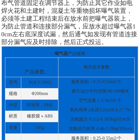
布气管道固定在调节器上，为防止其它作业如电
焊火花和土建时，混凝土等重物损坏曝气装置，
必须等土建工程结束后在放水前把曝气器装上，
为防止管道和连接部分漏气，应放水超过曝气器1
0cm左右底深度试漏，然后通气如发现有管道连接
部分漏气应及时排除，然后正式投运。
曝气器
产品规格
相关技术参数
产品参数
服务面积：0.25-0.55m2/个
型号
BQLY-200Q
膜片运行平均空隙:80-100微米
规格
Φ200mm
空气流量:1.5-3m3/h.个
外型
球冠形，内丝
氧利用率:(水深3.2m)18.4-27.7%
材质
橡胶膜＋ABS
充氧能力:0.112-0.185KgO2/m3h
质量
245g
充氧动力效率:4.46-5.19kgO2/kwh
服务面积：0.25-0.55m2/个