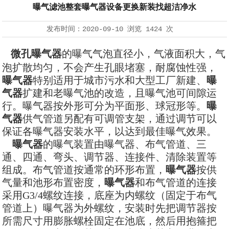
曝气滤池整套曝气器设备更换新装找超洁净水
发布时间：
2020-09-10
浏览
1424 次
微孔曝气器
的曝气气泡直径小，气液面积大，气
泡扩散均匀，不会产生孔眼堵塞，耐腐蚀性强，
曝气器
特别适用于城市污水和大型工厂新建、
曝
气器
扩建和老曝气池的改造，且曝气池可间隙运
行。曝气器按外形可分为平面形、球冠形等。
曝
气器
供气管道另配有可调管支架，通过调节可以
保证各曝气器安装水平，以达到最佳曝气效果。
曝气器
的曝气装置由曝气器、布气管道、三
通、四通、弯头、调节器、连接件、清除装置等
组成。布气管道按通常的环形布置，
曝气器
按供
气量和池形布置密度，
曝气器
和布气管道的连接
采用G3/4螺纹连接，底座为内螺纹（固定于布气
管道上）曝气器为外螺纹，安装时先把调节器按
所需尺寸用膨胀螺栓固定在池底，然后用抱箍把