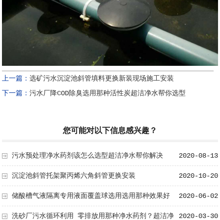
上一篇：
选矿污水沉淀池斜管填料更换新装现场施工安装
下一篇：
污水厂降COD除臭选用那种活性炭超洁净水帮你选型
您可能对以下信息感兴趣？
污水预处理净水药剂该怎么选型超洁净水帮你解决
2020-08-13
沉淀池斜管托架聚丙烯六角斜管更换安装
2020-10-20
储酸槽气液隔离专用液面覆盖球选用选用那种效果好
2020-06-02
洗砂厂污水循环利用 零排放用那种净水药剂？超洁净
2020-03-30