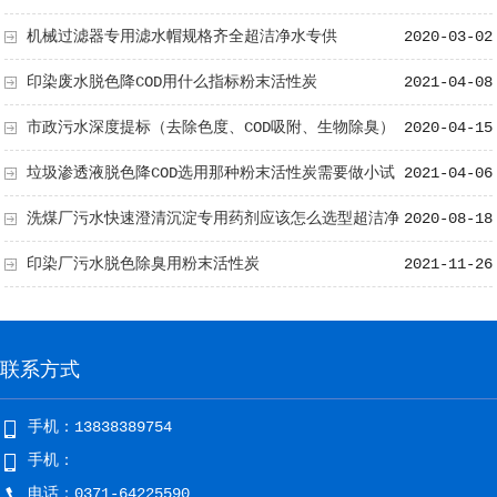
水小编帮你解决
机械过滤器专用滤水帽规格齐全超洁净水专供
2020-03-02
印染废水脱色降COD用什么指标粉末活性炭
2021-04-08
市政污水深度提标（去除色度、COD吸附、生物除臭）
2020-04-15
超洁净水帮你
垃圾渗透液脱色降COD选用那种粉末活性炭需要做小试
2021-04-06
来定
洗煤厂污水快速澄清沉淀专用药剂应该怎么选型超洁净
2020-08-18
水帮你
印染厂污水脱色除臭用粉末活性炭
2021-11-26
联系方式
手机：13838389754
手机：
电话：0371-64225590