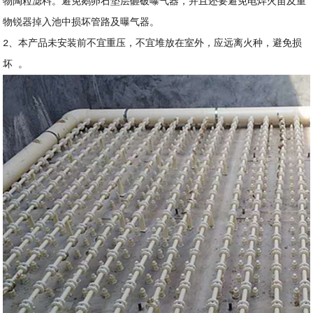
物陶粒滤料。避免鹅卵石垫层砸破曝气器，并且还要避免电焊火苗及重
物锐器掉入池中损坏管路及曝气器。
2、本产品未安装前不宜重压，不宜堆放在室外，应远离火种，避免损
坏 。