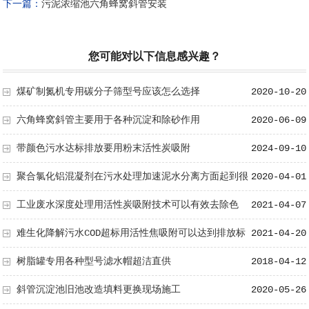
下一篇：
污泥浓缩池六角蜂窝斜管安装
您可能对以下信息感兴趣？
煤矿制氮机专用碳分子筛型号应该怎么选择
2020-10-20
六角蜂窝斜管主要用于各种沉淀和除砂作用
2020-06-09
带颜色污水达标排放要用粉末活性炭吸附
2024-09-10
聚合氯化铝混凝剂在污水处理加速泥水分离方面起到很
2020-04-01
重要的作用
工业废水深度处理用活性炭吸附技术可以有效去除色
2021-04-07
度、COD、异味、重金属等有害物质
难生化降解污水COD超标用活性焦吸附可以达到排放标
2021-04-20
准
树脂罐专用各种型号滤水帽超洁直供
2018-04-12
斜管沉淀池旧池改造填料更换现场施工
2020-05-26