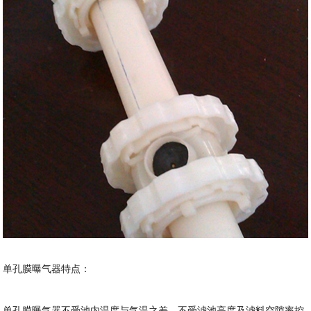
单孔膜曝气器特点：
单孔膜曝气器不受池内温度与气温之差，不受滤池高度及滤料空隙率控