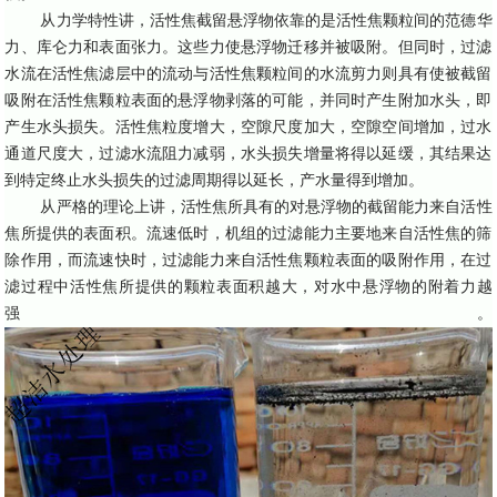
从力学特性讲，活性焦截留悬浮物依靠的是活性焦颗粒间的范德华
力、库仑力和表面张力。这些力使悬浮物迁移并被吸附。但同时，过滤
水流在活性焦滤层中的流动与活性焦颗粒间的水流剪力则具有使被截留
吸附在活性焦颗粒表面的悬浮物剥落的可能，并同时产生附加水头，即
产生水头损失。活性焦粒度增大，空隙尺度加大，空隙空间增加，过水
通道尺度大，过滤水流阻力减弱，水头损失增量将得以延缓，其结果达
到特定终止水头损失的过滤周期得以延长，产水量得到增加。
从严格的理论上讲，活性焦所具有的对悬浮物的截留能力来自活性
焦所提供的表面积。流速低时，机组的过滤能力主要地来自活性焦的筛
除作用，而流速快时，过滤能力来自活性焦颗粒表面的吸附作用，在过
滤过程中活性焦所提供的颗粒表面积越大，对水中悬浮物的附着力越
强。