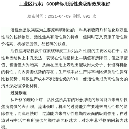
工业区污水厂COD降标用活性炭吸附效果很好
发布时间：
2021-04-09
浏览
891 次
活性焦是以褐煤为主要原料研制出的一种具有吸附剂和催化剂双重
性能的粒状物质。活性焦具有活性炭的特点，但同时它又克服了活性炭
价格高、机械强度低、易粉碎的缺点。
活性焦与活性炭中煤质破碎炭主系列品种性能的主要区别在于，活
—
性焦因结构上中孔发达，表现在性能指标上
碘值有所降低，但亚甲蓝
值、糖蜜值大为增高，从而在应用上表现出能吸附大分子、长链有机物
的特性，而因资源优势的存在，生产成本及生产得率均比煤质活性炭有
50
比较优势，导致生产成本不到活性炭的
％，使活性焦成为高性价比的
污水深处理净化材料。
过滤原理
从严格的理论上讲，活性焦所具有的对悬浮物的截留能力来自活性
焦所提供的表面积。流速低时，机组的过滤能力主要地来自活性焦的筛
除作用，而流速快时，过滤能力来自活性焦颗粒表面的吸附作用，在过
滤过程中活性焦所提供的颗粒表面积越大，对水中悬浮物的附着力越
强。