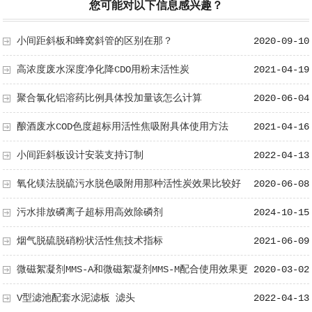
您可能对以下信息感兴趣？
小间距斜板和蜂窝斜管的区别在那？
2020-09-10
高浓度废水深度净化降CDO用粉末活性炭
2021-04-19
聚合氯化铝溶药比例具体投加量该怎么计算
2020-06-04
酿酒废水COD色度超标用活性焦吸附具体使用方法
2021-04-16
小间距斜板设计安装支持订制
2022-04-13
氧化镁法脱硫污水脱色吸附用那种活性炭效果比较好
2020-06-08
污水排放磷离子超标用高效除磷剂
2024-10-15
烟气脱硫脱硝粉状活性焦技术指标
2021-06-09
微磁絮凝剂MMS-A和微磁絮凝剂MMS-M配合使用效果更
2020-03-02
好
V型滤池配套水泥滤板 滤头
2022-04-13