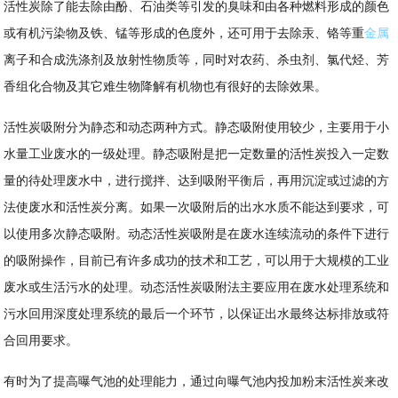
活性炭除了能去除由酚、石油类等引发的臭味和由各种燃料形成的颜色
或有机污染物及铁、锰等形成的色度外，还可用于去除汞、铬等重
金属
离子和合成洗涤剂及放射性物质等，同时对农药、杀虫剂、氯代烃、芳
香组化合物及其它难生物降解有机物也有很好的去除效果。
活性炭吸附分为静态和动态两种方式。静态吸附使用较少，主要用于小
水量工业废水的一级处理。静态吸附是把一定数量的活性炭投入一定数
量的待处理废水中，进行搅拌、达到吸附平衡后，再用沉淀或过滤的方
法使废水和活性炭分离。如果一次吸附后的出水水质不能达到要求，可
以使用多次静态吸附。动态活性炭吸附是在废水连续流动的条件下进行
的吸附操作，目前已有许多成功的技术和工艺，可以用于大规模的工业
废水或生活污水的处理。动态活性炭吸附法主要应用在废水处理系统和
污水回用深度处理系统的最后一个环节，以保证出水最终达标排放或符
合回用要求。
有时为了提高曝气池的处理能力，通过向曝气池内投加粉末活性炭来改