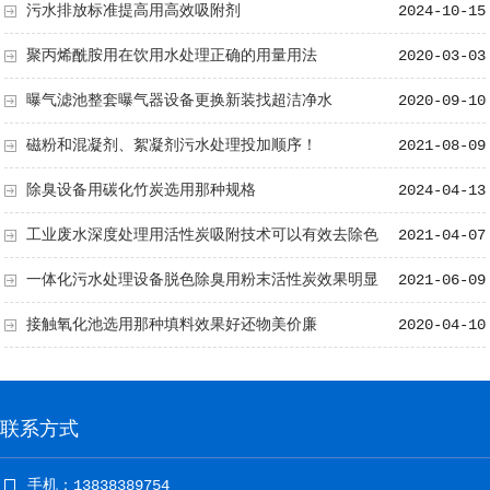
析
污水排放标准提高用高效吸附剂
2024-10-15
聚丙烯酰胺用在饮用水处理正确的用量用法
2020-03-03
曝气滤池整套曝气器设备更换新装找超洁净水
2020-09-10
磁粉和混凝剂、絮凝剂污水处理投加顺序！
2021-08-09
除臭设备用碳化竹炭选用那种规格
2024-04-13
工业废水深度处理用活性炭吸附技术可以有效去除色
2021-04-07
度、COD、异味、重金属等有害物质
一体化污水处理设备脱色除臭用粉末活性炭效果明显
2021-06-09
接触氧化池选用那种填料效果好还物美价廉
2020-04-10
联系方式
手机：13838389754