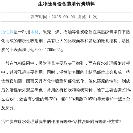
生物除臭设备装填竹炭填料
发布时间：
2025-09-09
浏览
1 次
活性炭
是一种用
木材
、果壳、煤、石油等含炭物质在高温缺氧条件下活
化而成的非极性吸附剂，具有巨大的比表面积和发达的微孔结构，活性
炭的比表面积可达
500～1700m2/g。
一般在气相吸附中，吸附容量主要取决于微孔，而在废水处理吸附过程
中，过渡孔起主要作用。同时，活性炭表面的非结晶部位上会形成一些
含氧官能团，因而又具有化学吸附和催化氧化、催化还原的性能。制成
后的活性炭外观呈黑色，常用的有粉状和粒状两种，除了主要含碳
(92%
左右)外，还含有少量的氧(5%)、氢(1%)和硫(O.05%)等元素和一些水分
及灰分。
活性炭在废水处理系统中的作用有哪些
?活性炭吸附有哪两种方式?